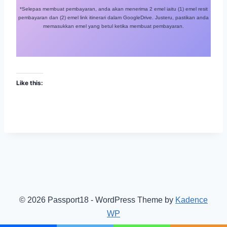
*Selepas membuat pembayaran, anda akan menerima 2 emel iaitu (1) emel resit
pembayaran dan (2) emel link itinerari dalam GoogleDrive. Justeru, pastikan anda
memasukkan emel yang betul ketika membuat pembayaran.
Like this:
© 2026 Passport18 - WordPress Theme by
Kadence
WP