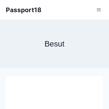
Skip
Passport18
to
content
Besut